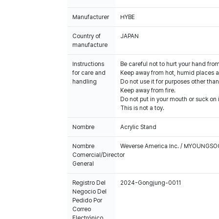
Manufacturer
HYBE
Country of
JAPAN
manufacture
Instructions
Be careful not to hurt your hand fro
for care and
Keep away from hot, humid places an
handling
Do not use it for purposes other than
Keep away from fire.
Do not put in your mouth or suck on i
This is not a toy.
Nombre
Acrylic Stand
Nombre
Weverse America Inc. / MYOUNGS
Comercial/Director
General
Registro Del
2024-Gongjung-0011
Negocio Del
Pedido Por
Correo
Electrónico