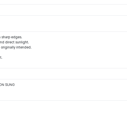
m sharp edges.
d direct sunlight.
 originally intended.
t.
OON SUNG