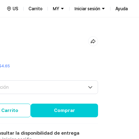
US
Carrito
MY
Iniciar sesión
Ayuda
$4.65
ción
 Carrito
Comprar
sultar la disponibilidad de entrega