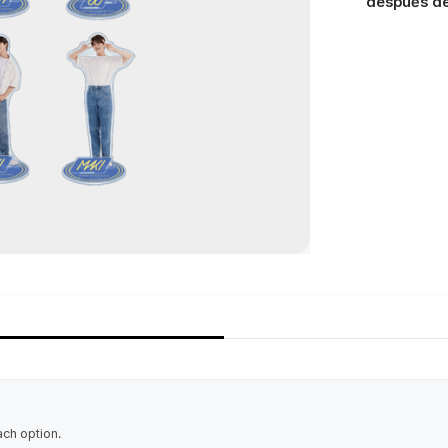
después de 
ach option.