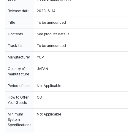
Release date
2023. 6. 14
Title
To be announced
Contents
See product details
Track list
To be announced
Manufacturer
YGP
This album sales are reflected on CIRCLE retail Chart.
Country of
JAPAN
manufacture
Period of use
Not Applicable
How to Offer
CD
Your Goods
Minimum
Not Applicable
System
Specifications