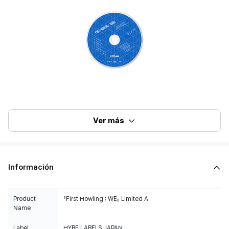
Ver más
Información
Product
『First Howling : WE』 Limited A
Name
Label
HYBE LABELS JAPAN