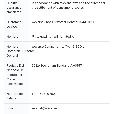
Quality
In accordance with relevant laws and the criteria for
assurance
the settlement of consumer disputes
standards
Customer
Weverse Shop Customer Center : 1544-0790
service
Nombre
『First Howling : WE』 Limited A
Nombre
Weverse Company Inc. / YANG ZOOIL
Comercial/Director
General
Registro Del
2022-Seongnam Bundang A-0557
Negocio Del
Pedido Por
Correo
Electrónico
Número de
+82 1544-0790
Teléfono
Email
support@weverse.io