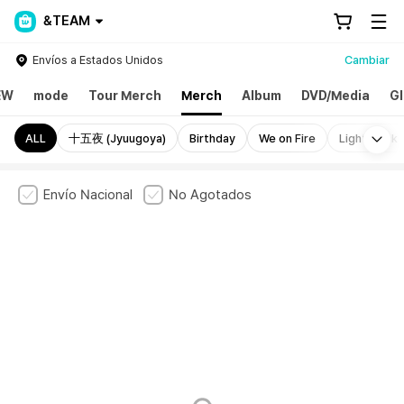
&TEAM
Envíos a Estados Unidos
Cambiar
EW
mode
Tour Merch
Merch
Album
DVD/Media
Gl
Mo
ALL
十五夜 (Jyuugoya)
Birthday
We on Fire
Light Stick
Envío Nacional
No Agotados