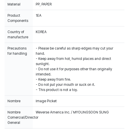
Material
PP, PAPER
Product
1EA
Components
Country of
KOREA
manufacture
Precautions
- Please be careful as sharp edges may cut your
for handling
hand.
- Keep away from hot, humid places and direct
sunlight.
- Do not use it for purposes other than originally
intended.
- Keep away from fire.
- Do not put your mouth or suck on it.
- This product is not a toy.
Nombre
Image Picket
Nombre
Weverse America Inc. / MYOUNGSOON SUNG
Comercial/Director
General