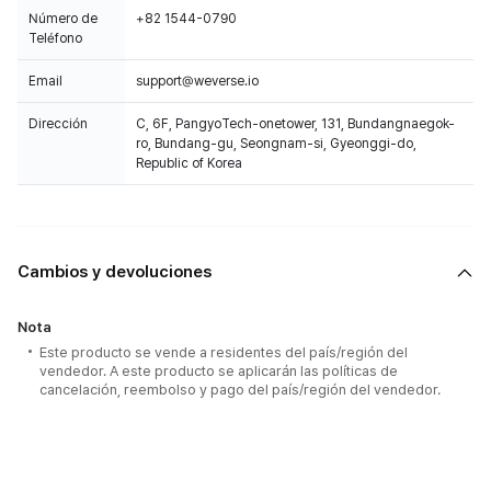
Número de
+82 1544-0790
Teléfono
Email
support@weverse.io
Dirección
C, 6F, PangyoTech-onetower, 131, Bundangnaegok-
ro, Bundang-gu, Seongnam-si, Gyeonggi-do,
Republic of Korea
Cambios y devoluciones
Nota
Este producto se vende a residentes del país/región del
vendedor. A este producto se aplicarán las políticas de
cancelación, reembolso y pago del país/región del vendedor.