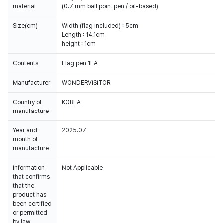
material
(0.7 mm ball point pen / oil-based)
Size(cm)
Width (flag included) : 5cm
Length : 14.1cm
height : 1cm
Contents
Flag pen 1EA
Manufacturer
WONDERVISITOR
Country of
KOREA
manufacture
Year and
2025.07
month of
manufacture
Information
Not Applicable
that confirms
that the
product has
been certified
or permitted
by law