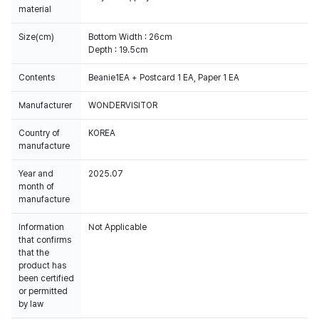
material
Size(cm)
Bottom Width : 26cm
Depth : 19.5cm
Contents
Beanie1EA + Postcard 1 EA, Paper 1 EA
Manufacturer
WONDERVISITOR
Country of
KOREA
manufacture
Year and
2025.07
month of
manufacture
Information
Not Applicable
that confirms
that the
product has
been certified
or permitted
by law