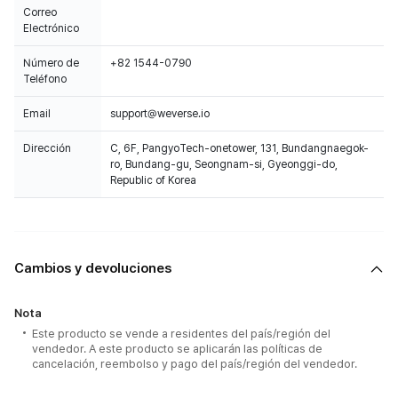
Correo
Electrónico
Número de
+82 1544-0790
Teléfono
Email
support@weverse.io
Dirección
C, 6F, PangyoTech-onetower, 131, Bundangnaegok-
ro, Bundang-gu, Seongnam-si, Gyeonggi-do,
Republic of Korea
Cambios y devoluciones
Nota
Este producto se vende a residentes del país/región del
vendedor. A este producto se aplicarán las políticas de
cancelación, reembolso y pago del país/región del vendedor.