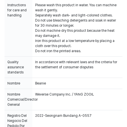
Instructions
Please wash this product in water. You can machine
for care and
wash it gently.
handling
Separately wash dark- and light-colored clothes.
Do not use bleaching detergents and soak in water
for 30 minutes or longer.
Do not machine dry this product because the heat
may damage it.
Iron this product at a low temperature by placing a
cloth over this product.
Do not iron the printed areas.
Quality
In accordance with relevant laws and the criteria for
assurance
the settlement of consumer disputes
standards
Nombre
Beanie
Nombre
Weverse Company Inc. / YANG ZOOIL
Comercial/Director
General
Registro Del
2022-Seongnam Bundang A-0557
Negocio Del
Pedido Por