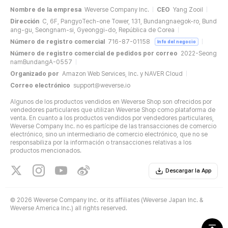
Nombre de la empresa
Weverse Company Inc.
CEO
Yang Zooil
Dirección
C, 6F, PangyoTech-one Tower, 131, Bundangnaegok-ro, Bund
ang-gu, Seongnam-si, Gyeonggi-do, República de Corea
Número de registro comercial
716-87-01158
Info del negocio
Número de registro comercial de pedidos por correo
2022-Seong
namBundangA-0557
Organizado por
Amazon Web Services, Inc. y NAVER Cloud
Correo electrónico
support@weverse.io
Algunos de los productos vendidos en Weverse Shop son ofrecidos por
vendedores particulares que utilizan Weverse Shop como plataforma de
venta. En cuanto a los productos vendidos por vendedores particulares,
Weverse Company Inc. no es partícipe de las transacciones de comercio
electrónico, sino un intermediario de comercio electrónico, que no se
responsabiliza por la información o transacciones relativas a los
productos mencionados.
Descargar la App
©
2026 Weverse Company Inc. or its affiliates (Weverse Japan Inc. &
Weverse America Inc.) all rights reserved.