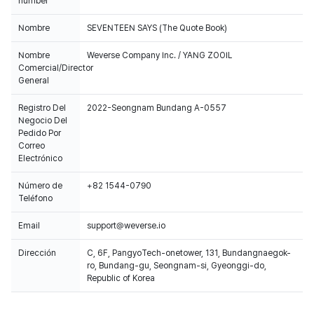
number
Nombre
SEVENTEEN SAYS (The Quote Book)
Nombre
Weverse Company Inc. / YANG ZOOIL
Comercial/Director
General
Registro Del
2022-Seongnam Bundang A-0557
Negocio Del
Pedido Por
Correo
Electrónico
Número de
+82 1544-0790
Teléfono
Email
support@weverse.io
Dirección
C, 6F, PangyoTech-onetower, 131, Bundangnaegok-
ro, Bundang-gu, Seongnam-si, Gyeonggi-do,
Republic of Korea