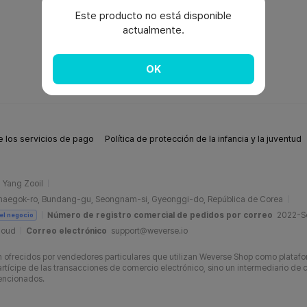
Este producto no está disponible
actualmente.
OK
 los servicios de pago
Política de protección de la infancia y la juventud
Yang Zooil
naegok-ro, Bundang-gu, Seongnam-si, Gyeonggi-do, República de Corea
Número de registro comercial de pedidos por correo
2022-
del negocio
loud
Correo electrónico
support@weverse.io
ofrecidos por vendedores particulares que utilizan Weverse Shop como platafo
tícipe de las transacciones de comercio electrónico, sino un intermediario de c
mencionados.