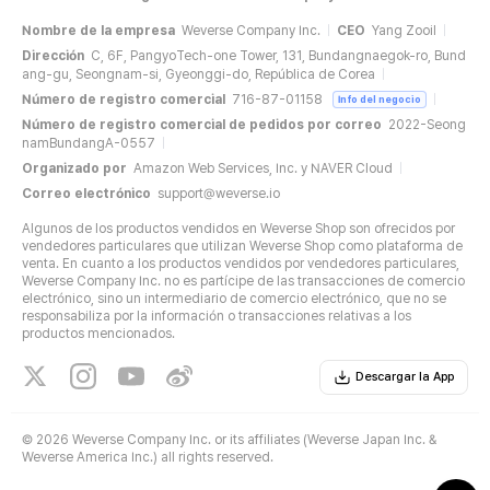
Nombre de la empresa
Weverse Company Inc.
CEO
Yang Zooil
Dirección
C, 6F, PangyoTech-one Tower, 131, Bundangnaegok-ro, Bund
ang-gu, Seongnam-si, Gyeonggi-do, República de Corea
Número de registro comercial
716-87-01158
Info del negocio
Número de registro comercial de pedidos por correo
2022-Seong
namBundangA-0557
Organizado por
Amazon Web Services, Inc. y NAVER Cloud
Correo electrónico
support@weverse.io
Algunos de los productos vendidos en Weverse Shop son ofrecidos por
vendedores particulares que utilizan Weverse Shop como plataforma de
venta. En cuanto a los productos vendidos por vendedores particulares,
Weverse Company Inc. no es partícipe de las transacciones de comercio
electrónico, sino un intermediario de comercio electrónico, que no se
responsabiliza por la información o transacciones relativas a los
productos mencionados.
Descargar la App
©
2026 Weverse Company Inc. or its affiliates (Weverse Japan Inc. &
Weverse America Inc.) all rights reserved.