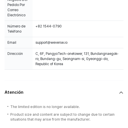
Pedido Por
Correo
Electrónico
Número de
+82 1544-0790
Teléfono
Email
support@weverse.io
100% of the album sales on Weverse Shopwill count for Hanteo Chart
Dirección
C, 6F, PangyoTech-onetower, 131, Bundangnaegok-
and Circle Chart.
ro, Bundang-gu, Seongnam-si, Gyeonggi-do,
Republic of Korea
Atención
The limited edition is no longer available.
Product size and content are subject to change due to certain
situations that may arise from the manufacturer.