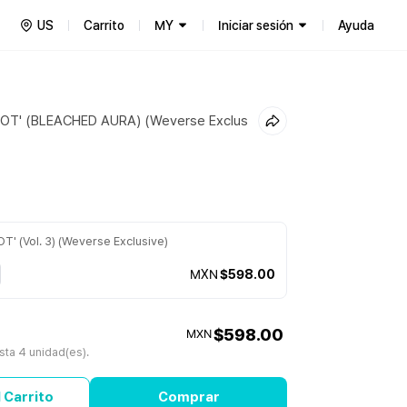
US
Carrito
MY
Iniciar sesión
Ayuda
'HOT' (BLEACHED AURA) (Weverse Exclus
OT' (Vol. 3) (Weverse Exclusive)
MXN
$598.00
$598.00
MXN
ta 4 unidad(es).
 Carrito
Comprar