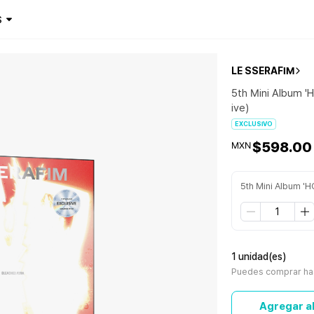
$
LE SSERAFIM
5th Mini Album 
ive)
EXCLUSIVO
$598.00
MXN
5th Mini Album 'H
1 unidad(es)
Puedes comprar has
Agregar al