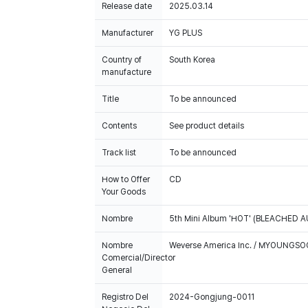
Release date
2025.03.14
Manufacturer
YG PLUS
Country of
South Korea
manufacture
Title
To be announced
Contents
See product details
Track list
To be announced
How to Offer
CD
Your Goods
Nombre
5th Mini Album 'HOT' (BLEACHED AU
Nombre
Weverse America Inc. / MYOUNGS
Comercial/Director
General
Registro Del
2024-Gongjung-0011