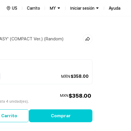
US
Carrito
MY
Iniciar sesión
Ayuda
‘EASY’ (COMPACT Ver.) (Random)
MXN
$358.00
$358.00
MXN
ta 4 unidad(es).
 Carrito
Comprar