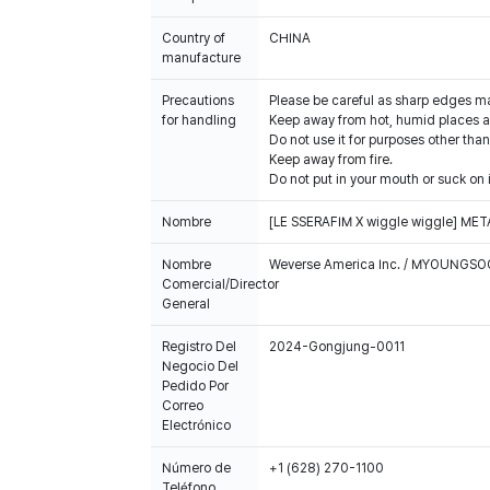
Country of
CHINA
manufacture
Precautions
Please be careful as sharp edges m
for handling
Keep away from hot, humid places an
Do not use it for purposes other than
Keep away from fire.
Do not put in your mouth or suck on i
Nombre
[LE SSERAFIM X wiggle wiggle] ME
Nombre
Weverse America Inc. / MYOUNGS
Comercial/Director
General
Registro Del
2024-Gongjung-0011
Negocio Del
Pedido Por
Correo
Electrónico
Número de
+1 (628) 270-1100
Teléfono