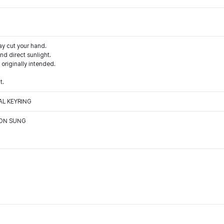
ay cut your hand.
d direct sunlight.
 originally intended.
t.
TAL KEYRING
OON SUNG