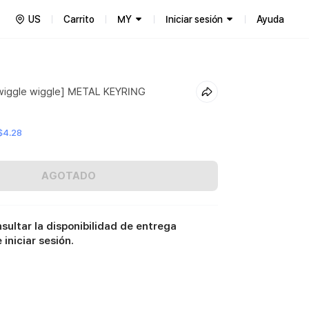
US
Carrito
MY
Iniciar sesión
Ayuda
wiggle wiggle] METAL KEYRING
$4.28
AGOTADO
sultar la disponibilidad de entrega
iniciar sesión.