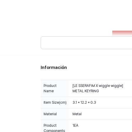
Información
Product
[LE SSERAFIM X wiggle wiggle]
Name
METAL KEYRING
Item Size(cm)
3.1 * 12.2 * 0.3
Material
Metal
Product
1EA
Components