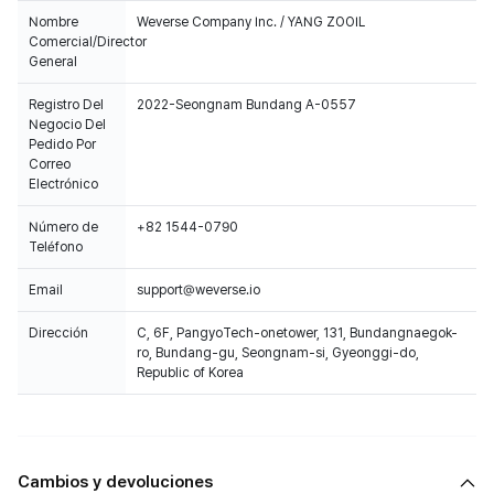
Nombre
Weverse Company Inc. / YANG ZOOIL
Comercial/Director
General
Registro Del
2022-Seongnam Bundang A-0557
Negocio Del
Pedido Por
Correo
Electrónico
Número de
+82 1544-0790
Teléfono
Email
support@weverse.io
Dirección
C, 6F, PangyoTech-onetower, 131, Bundangnaegok-
ro, Bundang-gu, Seongnam-si, Gyeonggi-do,
Republic of Korea
Cambios y devoluciones