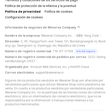
Términos y condiciones de los servicios de pago
Política de protección de la infancia y la juventud
Política de privacidad
Política de cookies
Configuración de cookies
Información de negocios de Weverse Company
Nombre de la empresa
Weverse Company Inc.
CEO
Yang Zooil
Dirección
C, 6F, PangyoTech-one Tower, 131, Bundangnaegok-ro, Bund
ang-gu, Seongnam-si, Gyeonggi-do, República de Corea
Número de registro comercial
716-87-01158
Info del negocio
Número de registro comercial de pedidos por correo
2022-Seong
namBundangA-0557
Organizado por
Amazon Web Services, Inc. y NAVER Cloud
Correo electrónico
support@weverse.io
Algunos de los productos vendidos en Weverse Shop son ofrecidos por
vendedores particulares que utilizan Weverse Shop como plataforma de
venta. En cuanto a los productos vendidos por vendedores particulares,
Weverse Company Inc. no es partícipe de las transacciones de comercio
electrónico, sino un intermediario de comercio electrónico, que no se
responsabiliza por la información o transacciones relativas a los
productos mencionados.