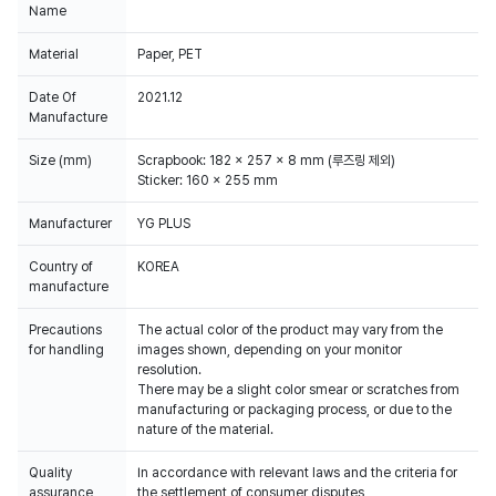
Name
Material
Paper, PET
Date Of
2021.12
Manufacture
Size (mm)
Scrapbook: 182 x 257 x 8 mm (루즈링 제외)
Sticker: 160 x 255 mm
Manufacturer
YG PLUS
Country of
KOREA
manufacture
Precautions
The actual color of the product may vary from the
for handling
images shown, depending on your monitor
resolution.
There may be a slight color smear or scratches from
manufacturing or packaging process, or due to the
Quality
In accordance with relevant laws and the criteria for
assurance
the settlement of consumer disputes