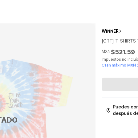
WINNER
[OTF] T-SHIRTS 
$521.59
MXN
Impuestos no inclu
Cash máximo MXN 
Puedes con
después de 
TADO