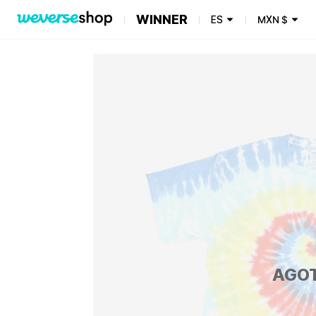
WINNER
ES
MXN
$
AGO