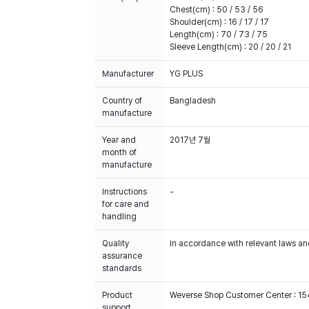
Chest(cm) : 50 / 53 / 56
Shoulder(cm) : 16 / 17 / 17
Length(cm) : 70 / 73 / 75
Sleeve Length(cm) : 20 / 20 / 21
Manufacturer
YG PLUS
Country of
Bangladesh
manufacture
Year and
2017년 7월
month of
manufacture
Instructions
-
for care and
handling
Quality
In accordance with relevant laws and
assurance
standards
Product
Weverse Shop Customer Center : 1
support