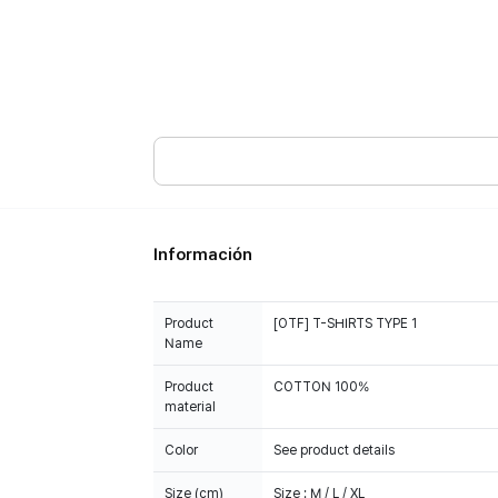
Información
Product
[OTF] T-SHIRTS TYPE 1
Name
Product
COTTON 100%
material
Color
See product details
Size (cm)
Size : M / L / XL