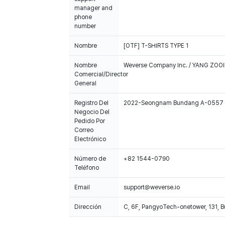
manager and
phone
number
Nombre
[OTF] T-SHIRTS TYPE 1
Nombre
Weverse Company Inc. / YANG ZOOI
Comercial/Director
General
Registro Del
2022-Seongnam Bundang A-0557
Negocio Del
Pedido Por
Correo
Electrónico
Número de
+82 1544-0790
Teléfono
Email
support@weverse.io
Dirección
C, 6F, PangyoTech-onetower, 131, 