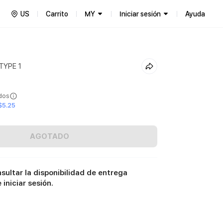
US
Carrito
MY
Iniciar sesión
Ayuda
TYPE 1
ídos
$5.25
AGOTADO
sultar la disponibilidad de entrega
iniciar sesión.