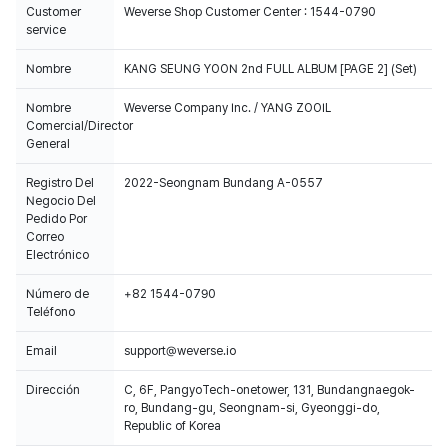
Customer
Weverse Shop Customer Center : 1544-0790
service
Nombre
KANG SEUNG YOON 2nd FULL ALBUM [PAGE 2] (Set)
Nombre
Weverse Company Inc. / YANG ZOOIL
Comercial/Director
General
Registro Del
2022-Seongnam Bundang A-0557
Negocio Del
Pedido Por
Correo
Electrónico
Número de
+82 1544-0790
Teléfono
100% of the album sales on Weverse Shop will count for Hanteo Chart
and Circle Chart.
Email
support@weverse.io
Dirección
C, 6F, PangyoTech-onetower, 131, Bundangnaegok-
ro, Bundang-gu, Seongnam-si, Gyeonggi-do,
Republic of Korea