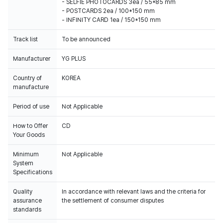
- SELFIE PHOTOCARDS 3ea / 55*85 mm
- POSTCARDS 2ea / 100*150 mm
Track list
To be announced
Manufacturer
YG PLUS
Country of
KOREA
manufacture
Period of use
Not Applicable
How to Offer
CD
Your Goods
Minimum
Not Applicable
System
Specifications
Quality
In accordance with relevant laws and the criteria for
assurance
the settlement of consumer disputes
standards