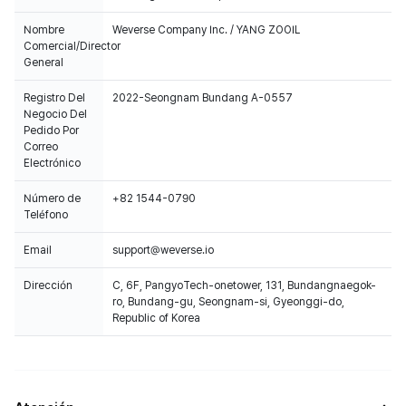
Nombre
Weverse Company Inc. / YANG ZOOIL
Comercial/Director
General
Registro Del
2022-Seongnam Bundang A-0557
Negocio Del
Pedido Por
Correo
Electrónico
Número de
+82 1544-0790
Teléfono
Email
support@weverse.io
Dirección
C, 6F, PangyoTech-onetower, 131, Bundangnaegok-
ro, Bundang-gu, Seongnam-si, Gyeonggi-do,
Republic of Korea