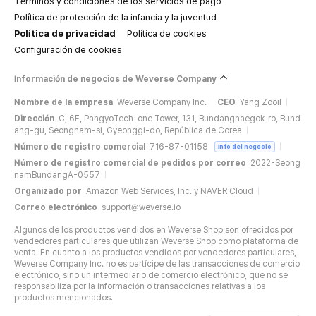
Términos y condiciones de los servicios de pago
Política de protección de la infancia y la juventud
Política de privacidad
Política de cookies
Configuración de cookies
Información de negocios de Weverse Company
Nombre de la empresa
Weverse Company Inc.
CEO
Yang Zooil
Dirección
C, 6F, PangyoTech-one Tower, 131, Bundangnaegok-ro, Bund
ang-gu, Seongnam-si, Gyeonggi-do, República de Corea
Número de registro comercial
716-87-01158
Info del negocio
Número de registro comercial de pedidos por correo
2022-Seong
namBundangA-0557
Organizado por
Amazon Web Services, Inc. y NAVER Cloud
Correo electrónico
support@weverse.io
Algunos de los productos vendidos en Weverse Shop son ofrecidos por
vendedores particulares que utilizan Weverse Shop como plataforma de
venta. En cuanto a los productos vendidos por vendedores particulares,
Weverse Company Inc. no es partícipe de las transacciones de comercio
electrónico, sino un intermediario de comercio electrónico, que no se
responsabiliza por la información o transacciones relativas a los
productos mencionados.