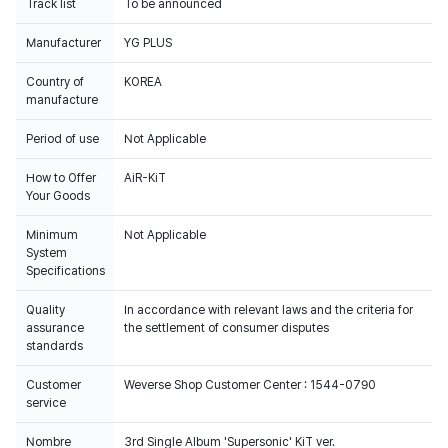
Track list
To be announced
Manufacturer
YG PLUS
Country of
KOREA
manufacture
Period of use
Not Applicable
How to Offer
AiR-KiT
Your Goods
Minimum
Not Applicable
System
Specifications
Quality
In accordance with relevant laws and the criteria for
assurance
the settlement of consumer disputes
standards
Customer
Weverse Shop Customer Center : 1544-0790
service
Nombre
3rd Single Album 'Supersonic' KiT ver.