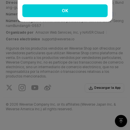
Dirección
C, 6F, PangyoTech-one Tower, 131, Bundangnaegok-ro, Bund
ang-gu, Seongnam-si, Gyeonggi-do, República de Corea
OK
Número de registro comercial
716-87-01158
Info del negocio
Número de registro comercial de pedidos por correo
2022-Seong
namBundangA-0557
Organizado por
Amazon Web Services, Inc. y NAVER Cloud
Correo electrónico
support@weverse.io
Algunos de los productos vendidos en Weverse Shop son ofrecidos por
vendedores particulares que utilizan Weverse Shop como plataforma de
venta. En cuanto a los productos vendidos por vendedores particulares,
Weverse Company Inc. no es partícipe de las transacciones de comercio
electrónico, sino un intermediario de comercio electrónico, que no se
responsabiliza por la información o transacciones relativas a los
productos mencionados.
Descargar la App
©
2026 Weverse Company Inc. or its affiliates (Weverse Japan Inc. &
Weverse America Inc.) all rights reserved.