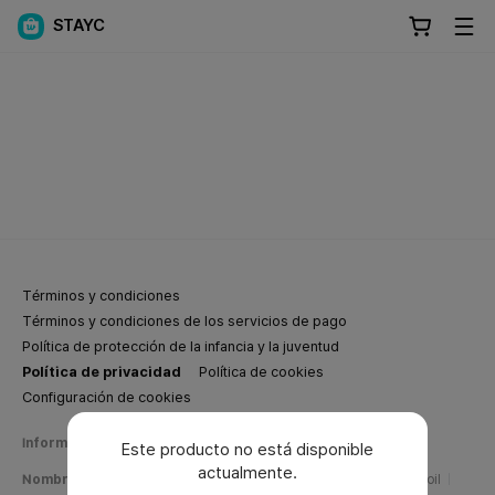
STAYC
Términos y condiciones
Términos y condiciones de los servicios de pago
Política de protección de la infancia y la juventud
Política de privacidad
Política de cookies
Configuración de cookies
Información de negocios de Weverse Company
Este producto no está disponible
actualmente.
Nombre de la empresa
Weverse Company Inc.
CEO
Yang Zooil