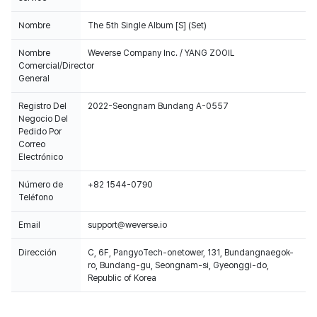
Nombre
The 5th Single Album [S] (Set)
Nombre
Weverse Company Inc. / YANG ZOOIL
Comercial/Director
General
Registro Del
2022-Seongnam Bundang A-0557
Negocio Del
Pedido Por
Correo
Electrónico
Número de
+82 1544-0790
Teléfono
Email
support@weverse.io
Dirección
C, 6F, PangyoTech-onetower, 131, Bundangnaegok-
ro, Bundang-gu, Seongnam-si, Gyeonggi-do,
Republic of Korea