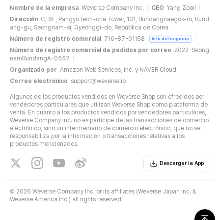
Nombre de la empresa
Weverse Company Inc.
CEO
Yang Zooil
Dirección
C, 6F, PangyoTech-one Tower, 131, Bundangnaegok-ro, Bund
ang-gu, Seongnam-si, Gyeonggi-do, República de Corea
Número de registro comercial
716-87-01158
Info del negocio
Número de registro comercial de pedidos por correo
2022-Seong
namBundangA-0557
Organizado por
Amazon Web Services, Inc. y NAVER Cloud
Correo electrónico
support@weverse.io
Algunos de los productos vendidos en Weverse Shop son ofrecidos por
vendedores particulares que utilizan Weverse Shop como plataforma de
venta. En cuanto a los productos vendidos por vendedores particulares,
Weverse Company Inc. no es partícipe de las transacciones de comercio
electrónico, sino un intermediario de comercio electrónico, que no se
responsabiliza por la información o transacciones relativas a los
productos mencionados.
Descargar la App
©
2026 Weverse Company Inc. or its affiliates (Weverse Japan Inc. &
Weverse America Inc.) all rights reserved.