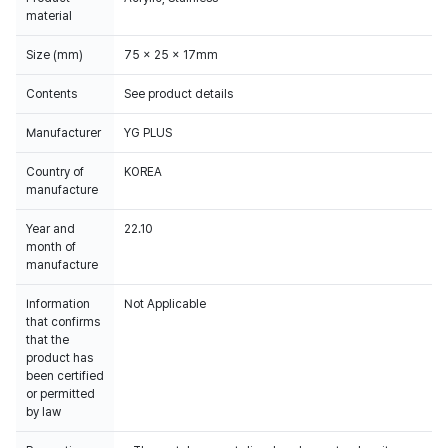
material
Size (mm)
75 x 25 x 17mm
Contents
See product details
Manufacturer
YG PLUS
Country of
KOREA
manufacture
Year and
22.10
month of
manufacture
Information
Not Applicable
that confirms
that the
product has
been certified
or permitted
by law