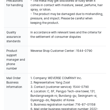
Precautions
- The metal may get discolored or rusty when it
for handling
comes in contact with moisture, sweat, perfume, hair
spray, or lotion.
- The product may be damaged due to mishandling,
pressure, and impact. Please be careful when
keeping the product.
Quality
In accordance with relevant laws and the criteria for
assurance
the settlement of consumer disputes
standards
Product
Weverse Shop Customer Center : 1544-0790
support
manager and
phone
number
Mail Order
1. Company: WEVERSE COMPANY Inc.
Business
2. Representative: Yang Zooil
Information
3. Contact (customer service): 1544-0790
4. Location: C, 6F, Pangyo Tech-one tower, 131,
Bundangnaegok-ro, Bundang-gu, Seongnam-si,
Gyeonggi-do, Republic of Korea
5. Business registration number: 716-87-01158
6. Mail order business registration number: 2022-