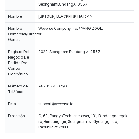
SeongnamBundangA-0557
Nombre
[BPTOUR] BLACKPINK HAIR PIN
Nombre
Weverse Company Inc. / YANG ZOOIL
Comercial/Director
General
Registro Del
2022-Seongnam Bundang A-0557
Negocio Del
Pedido Por
Correo
Electrónico
Número de
+82 1544-0790
Teléfono
Email
support@weverse.io
Dirección
C, 6F, PangyoTech-onetower, 131, Bundangnaegok-
ro, Bundang-gu, Seongnam-si, Gyeonggi-do,
Republic of Korea