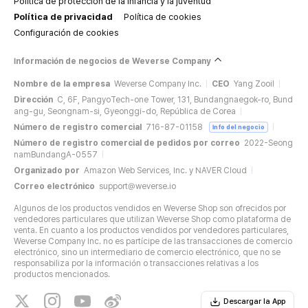
Política de protección de la infancia y la juventud
Política de privacidad
Política de cookies
Configuración de cookies
Información de negocios de Weverse Company
Nombre de la empresa
Weverse Company Inc.
CEO
Yang Zooil
Dirección
C, 6F, PangyoTech-one Tower, 131, Bundangnaegok-ro, Bund
ang-gu, Seongnam-si, Gyeonggi-do, República de Corea
Número de registro comercial
716-87-01158
Info del negocio
Número de registro comercial de pedidos por correo
2022-Seong
namBundangA-0557
Organizado por
Amazon Web Services, Inc. y NAVER Cloud
Correo electrónico
support@weverse.io
Algunos de los productos vendidos en Weverse Shop son ofrecidos por
vendedores particulares que utilizan Weverse Shop como plataforma de
venta. En cuanto a los productos vendidos por vendedores particulares,
Weverse Company Inc. no es partícipe de las transacciones de comercio
electrónico, sino un intermediario de comercio electrónico, que no se
responsabiliza por la información o transacciones relativas a los
productos mencionados.
Descargar la App