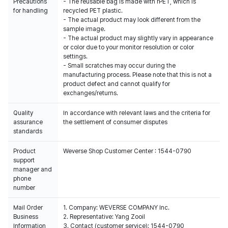
Precautions
- The reusable bag is made with rPET, which is
for handling
recycled PET plastic.
- The actual product may look different from the
sample image.
- The actual product may slightly vary in appearance
or color due to your monitor resolution or color
settings.
- Small scratches may occur during the
manufacturing process. Please note that this is not a
product defect and cannot qualify for
exchanges/returns.
Quality
In accordance with relevant laws and the criteria for
assurance
the settlement of consumer disputes
standards
Product
Weverse Shop Customer Center : 1544-0790
support
manager and
phone
number
Mail Order
1. Company: WEVERSE COMPANY Inc.
Business
2. Representative: Yang Zooil
Information
3. Contact (customer service): 1544-0790