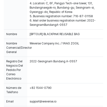
4. Location: C, 6F, Pangyo Tech-one tower, 131,
Bundangnaegok-ro, Bundang-gu, Seongnam-si,
Gyeonggi-do, Republic of Korea
5. Business registration number: 716-87-01158
6. Mail order business registration number: 2022-
SeongnamBundangA-0557
Nombre
[BPTOUR] BLACKPINK REUSABLE BAG
Nombre
Weverse Company Inc. / YANG ZOOIL
Comercial/Director
General
Registro Del
2022-Seongnam Bundang A-0557
Negocio Del
Pedido Por
Correo
Electrónico
Número de
+82 1544-0790
Teléfono
Email
support@weverse.io