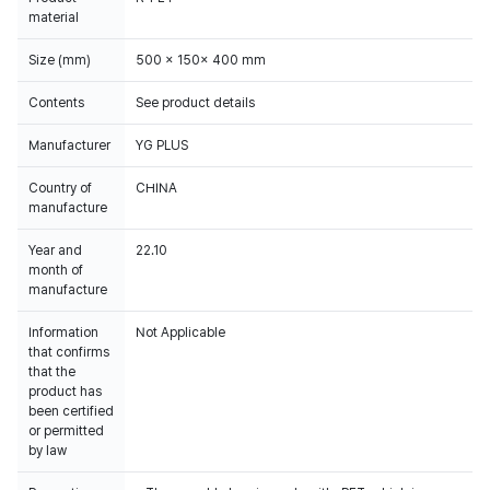
material
Size (mm)
500 x 150x 400 mm
Contents
See product details
Manufacturer
YG PLUS
Country of
CHINA
manufacture
Year and
22.10
month of
manufacture
Information
Not Applicable
that confirms
that the
product has
been certified
or permitted
by law