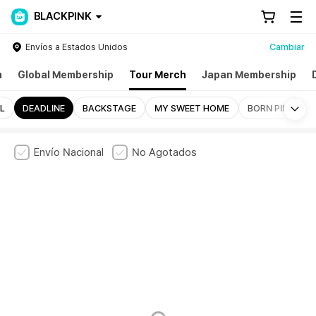
BLACKPINK
Envíos a Estados Unidos
Cambiar
m
Global Membership
Tour Merch
Japan Membership
Mo
L
DEADLINE
BACKSTAGE
MY SWEET HOME
BORN PINK
Envío Nacional
No Agotados