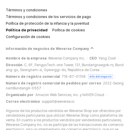
Términos y condiciones
Términos y condiciones de los servicios de pago
Política de protección de la infancia y la juventud
Política de privacidad
Política de cookies
Configuración de cookies
Información de negocios de Weverse Company
Nombre de la empresa
Weverse Company Inc.
CEO
Yang Zooil
Dirección
C, 6F, PangyoTech-one Tower, 131, Bundangnaegok-ro, Bund
ang-gu, Seongnam-si, Gyeonggi-do, República de Corea
Número de registro comercial
716-87-01158
Info del negocio
Número de registro comercial de pedidos por correo
2022-Seong
namBundangA-0557
Organizado por
Amazon Web Services, Inc. y NAVER Cloud
Correo electrónico
support@weverse.io
Algunos de los productos vendidos en Weverse Shop son ofrecidos por
vendedores particulares que utilizan Weverse Shop como plataforma de
venta. En cuanto a los productos vendidos por vendedores particulares,
Weverse Company Inc. no es partícipe de las transacciones de comercio
electrónico, sino un intermediario de comercio electrónico, que no se