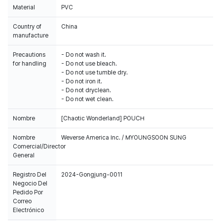
Material
PVC
Country of
China
manufacture
Precautions
- Do not wash it.
for handling
- Do not use bleach.
- Do not use tumble dry.
- Do not iron it.
- Do not dryclean.
- Do not wet clean.
Nombre
[Chaotic Wonderland] POUCH
Nombre
Weverse America Inc. / MYOUNGSOON SUNG
Comercial/Director
General
Registro Del
2024-Gongjung-0011
Negocio Del
Pedido Por
Correo
Electrónico