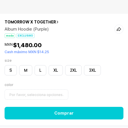
TOMORROW X TOGETHER
Album Hoodie (Purple)
mode
EXCLUSIVO
$1,480.00
MXN
Cash máximo MXN $14.25
size
S
M
L
XL
2XL
3XL
color
Por favor, selecciona opciones.
Comprar