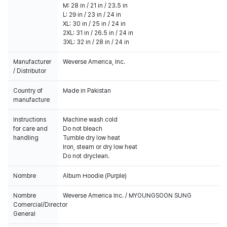
M: 28 in / 21 in / 23.5 in
L: 29 in / 23 in / 24 in
XL: 30 in / 25 in / 24 in
2XL: 31 in / 26.5 in / 24 in
3XL: 32 in / 28 in / 24 in
Manufacturer
Weverse America, Inc.
/ Distributor
Country of
Made in Pakistan
manufacture
Instructions
Machine wash cold
for care and
Do not bleach
handling
Tumble dry low heat
Iron, steam or dry low heat
Do not dryclean.
Nombre
Album Hoodie (Purple)
Nombre
Weverse America Inc. / MYOUNGSOON SUNG
Comercial/Director
General