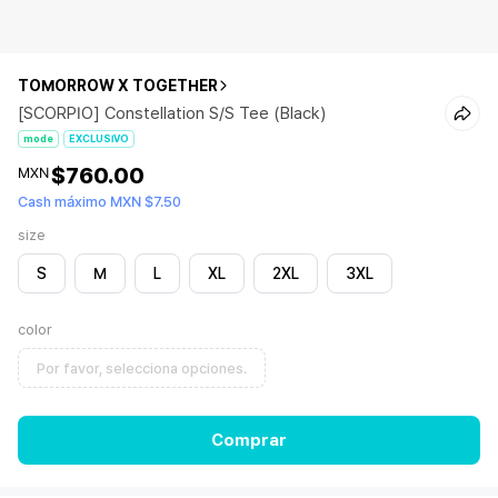
TOMORROW X TOGETHER
[SCORPIO] Constellation S/S Tee (Black)
mode
EXCLUSIVO
$760.00
MXN
Cash máximo MXN $7.50
size
S
M
L
XL
2XL
3XL
color
Por favor, selecciona opciones.
Comprar