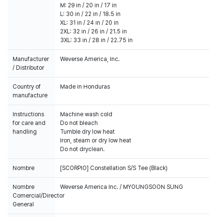
M: 29 in / 20 in / 17 in
L: 30 in / 22 in / 18.5 in
XL: 31 in / 24 in / 20 in
2XL: 32 in / 26 in / 21.5 in
3XL: 33 in / 28 in / 22.75 in
Manufacturer
Weverse America, Inc.
/ Distributor
Country of
Made in Honduras
manufacture
Instructions
Machine wash cold
for care and
Do not bleach
handling
Tumble dry low heat
Iron, steam or dry low heat
Do not dryclean.
Nombre
[SCORPIO] Constellation S/S Tee (Black)
Nombre
Weverse America Inc. / MYOUNGSOON SUNG
Comercial/Director
General