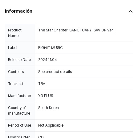
Información
Product
The Star Chapter: SANCTUARY (SAVIOR Ver.)
Name
Label
BIGHIT MUSIC
Release Date
2024.11.04
Contents
See product details
Track list
TBA
Manufacturer
YG PLUS
Country of
South Korea
manufacture
Period of Use
Not Applicable
How to Offer
CD