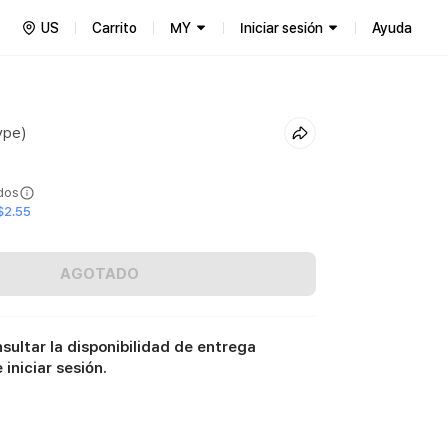
US
Carrito
MY
Iniciar sesión
Ayuda
ype)
ídos
$2.55
AGOTADO
sultar la disponibilidad de entrega
iniciar sesión.