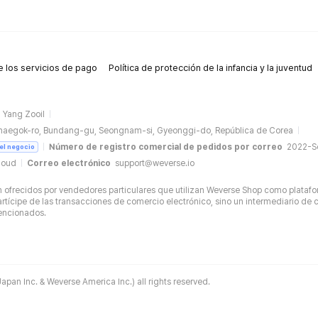
 los servicios de pago
Política de protección de la infancia y la juventud
Yang Zooil
naegok-ro, Bundang-gu, Seongnam-si, Gyeonggi-do, República de Corea
Número de registro comercial de pedidos por correo
2022-
del negocio
loud
Correo electrónico
support@weverse.io
ofrecidos por vendedores particulares que utilizan Weverse Shop como platafo
tícipe de las transacciones de comercio electrónico, sino un intermediario de c
mencionados.
apan Inc. & Weverse America Inc.) all rights reserved.