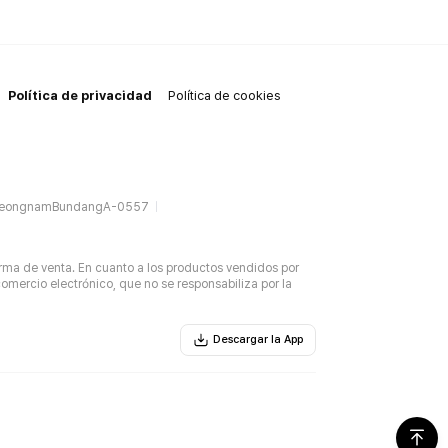
Política de privacidad
Política de cookies
SeongnamBundangA-0557
rma de venta. En cuanto a los productos vendidos por
omercio electrónico, que no se responsabiliza por la
Descargar la App