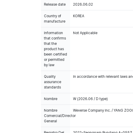
Release date
2026.06.02
Country of
KOREA
manufacture
Information
Not Applicable
that confirms
that the
product has
been certified
or permitted
by law
Quality
In accordance with relevant laws and
assurance
standards
Nombre
W (2026.06 / D type)
Nombre
Weverse Company Inc. / YANG ZOOI
Comercial/Director
General
Registro Del
2022-Seongnam Bundang A-0557