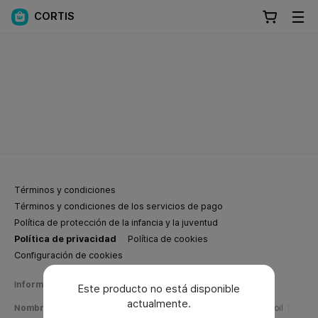
CORTIS
Términos y condiciones
Términos y condiciones de los servicios de pago
Política de protección de la infancia y la juventud
Política de privacidad
Política de cookies
Configuración de cookies
Información de negocios de Weverse Company
Este producto no está disponible
actualmente.
Nombre de la empresa
Weverse Company Inc.
CEO
Yang Zooil