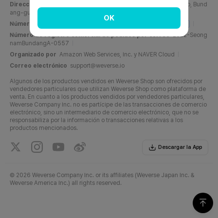
Dirección
C, 6F, PangyoTech-one Tower, 131, Bundangnaegok-ro, Bund
ang-gu, Seongnam-si, Gyeonggi-do, República de Corea
OK
Número de registro comercial
716-87-01158
Info del negocio
Número de registro comercial de pedidos por correo
2022-Seong
namBundangA-0557
Organizado por
Amazon Web Services, Inc. y NAVER Cloud
Correo electrónico
support@weverse.io
Algunos de los productos vendidos en Weverse Shop son ofrecidos por
vendedores particulares que utilizan Weverse Shop como plataforma de
venta. En cuanto a los productos vendidos por vendedores particulares,
Weverse Company Inc. no es partícipe de las transacciones de comercio
electrónico, sino un intermediario de comercio electrónico, que no se
responsabiliza por la información o transacciones relativas a los
productos mencionados.
Descargar la App
©
2026 Weverse Company Inc. or its affiliates (Weverse Japan Inc. &
Weverse America Inc.) all rights reserved.