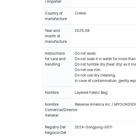
/ Importer
Country of
CHINA
manufacture
Year and
2025.08
month of
manufacture
Instructions
Do not wash.
for care and
Do not soak it in water for more tha
handling
Do not tumble dry (heat dry) as it 
Do not use iron.
Do not use dry cleaning.
In case of contamination, gently wip
Nombre
Layered Fabric Bag
Nombre
Weverse America Inc. / MYOUNGS
Comercial/Director
General
Registro Del
2024-Gongjung-0011
Negocio Del