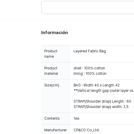
Información
Product
Layered Fabric Bag
name
Product
shell : 100% cotton
material
lining : 100% cotton
Size(cm)
BAG : Width 40 x Length 42
**Vertical length gap (outer layer vs.
STRAP(Shoulder strap) Length : 60
STRAP(Shoulder strap) width: 2.5
Contents
1ea
Manufacturer
CP&CO Co.,Ltd.