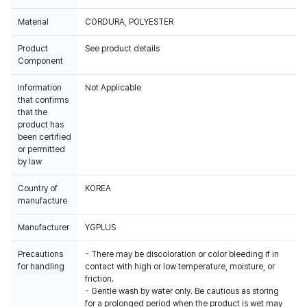
Material
CORDURA, POLYESTER
Product
See product details
Component
Information
Not Applicable
that confirms
that the
product has
been certified
or permitted
by law
Country of
KOREA
manufacture
Manufacturer
YGPLUS
Precautions
- There may be discoloration or color bleeding if in
for handling
contact with high or low temperature, moisture, or
friction.
- Gentle wash by water only. Be cautious as storing
for a prolonged period when the product is wet may