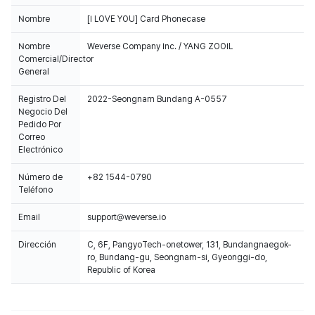
Nombre
[I LOVE YOU] Card Phonecase
Nombre
Weverse Company Inc. / YANG ZOOIL
Comercial/Director
General
Registro Del
2022-Seongnam Bundang A-0557
Negocio Del
Pedido Por
Correo
Electrónico
Número de
+82 1544-0790
Teléfono
Email
support@weverse.io
Dirección
C, 6F, PangyoTech-onetower, 131, Bundangnaegok-
ro, Bundang-gu, Seongnam-si, Gyeonggi-do,
Republic of Korea