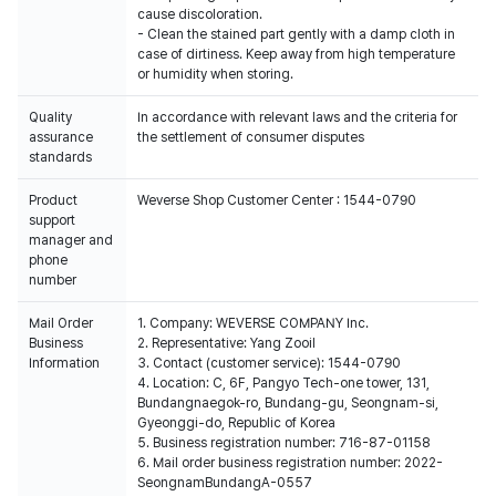
cause discoloration.
- Clean the stained part gently with a damp cloth in
case of dirtiness. Keep away from high temperature
or humidity when storing.
Quality
In accordance with relevant laws and the criteria for
assurance
the settlement of consumer disputes
standards
Product
Weverse Shop Customer Center : 1544-0790
support
manager and
phone
number
Mail Order
1. Company: WEVERSE COMPANY Inc.
Business
2. Representative: Yang Zooil
Information
3. Contact (customer service): 1544-0790
4. Location: C, 6F, Pangyo Tech-one tower, 131,
Bundangnaegok-ro, Bundang-gu, Seongnam-si,
Gyeonggi-do, Republic of Korea
5. Business registration number: 716-87-01158
6. Mail order business registration number: 2022-
SeongnamBundangA-0557