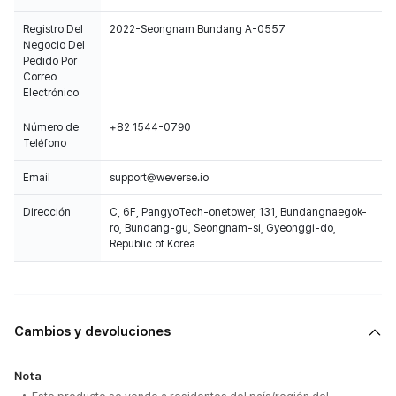
Registro Del
2022-Seongnam Bundang A-0557
Negocio Del
Pedido Por
Correo
Electrónico
Número de
+82 1544-0790
Teléfono
Email
support@weverse.io
Dirección
C, 6F, PangyoTech-onetower, 131, Bundangnaegok-
ro, Bundang-gu, Seongnam-si, Gyeonggi-do,
Republic of Korea
Cambios y devoluciones
Nota