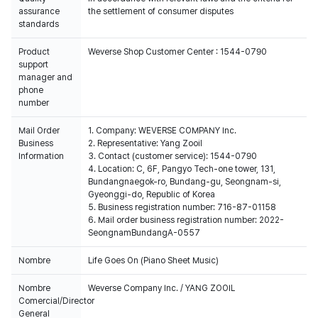
assurance
the settlement of consumer disputes
standards
Product
Weverse Shop Customer Center : 1544-0790
support
manager and
phone
number
Mail Order
1. Company: WEVERSE COMPANY Inc.
Business
2. Representative: Yang Zooil
Information
3. Contact (customer service): 1544-0790
4. Location: C, 6F, Pangyo Tech-one tower, 131,
Bundangnaegok-ro, Bundang-gu, Seongnam-si,
Gyeonggi-do, Republic of Korea
5. Business registration number: 716-87-01158
6. Mail order business registration number: 2022-
SeongnamBundangA-0557
Nombre
Life Goes On (Piano Sheet Music)
Nombre
Weverse Company Inc. / YANG ZOOIL
Comercial/Director
General