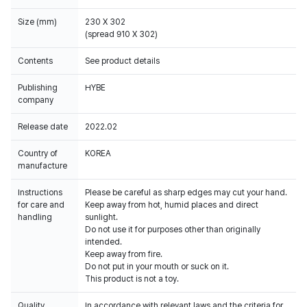
Size (mm)
230 X 302
(spread 910 X 302)
Contents
See product details
Publishing
HYBE
company
Release date
2022.02
Country of
KOREA
manufacture
Instructions
Please be careful as sharp edges may cut your hand.
for care and
Keep away from hot, humid places and direct
handling
sunlight.
Do not use it for purposes other than originally
intended.
Keep away from fire.
Do not put in your mouth or suck on it.
This product is not a toy.
Quality
In accordance with relevant laws and the criteria for