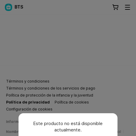
BTS
Términos y condiciones
Términos y condiciones de los servicios de pago
Política de protección de la infancia y la juventud
Política de privacidad
Política de cookies
Configuración de cookies
Información de negocios de Weverse Company
Este producto no está disponible
actualmente.
Nombre de la empresa
Weverse Company Inc.
CEO
Yang Zooil