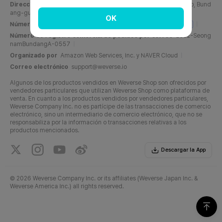
Dirección
C, 6F, PangyoTech-one Tower, 131, Bundangnaegok-ro, Bund
ang-gu, Seongnam-si, Gyeonggi-do, República de Corea
OK
Número de registro comercial
716-87-01158
Info del negocio
Número de registro comercial de pedidos por correo
2022-Seong
namBundangA-0557
Organizado por
Amazon Web Services, Inc. y NAVER Cloud
Correo electrónico
support@weverse.io
Algunos de los productos vendidos en Weverse Shop son ofrecidos por
vendedores particulares que utilizan Weverse Shop como plataforma de
venta. En cuanto a los productos vendidos por vendedores particulares,
Weverse Company Inc. no es partícipe de las transacciones de comercio
electrónico, sino un intermediario de comercio electrónico, que no se
responsabiliza por la información o transacciones relativas a los
productos mencionados.
Descargar la App
©
2026 Weverse Company Inc. or its affiliates (Weverse Japan Inc. &
Weverse America Inc.) all rights reserved.