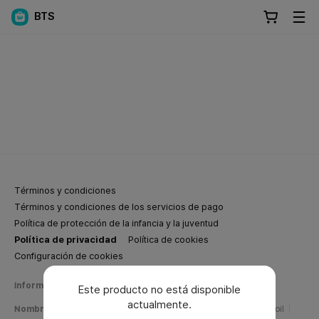
BTS
Términos y condiciones
Términos y condiciones de los servicios de pago
Política de protección de la infancia y la juventud
Política de privacidad
Política de cookies
Configuración de cookies
Información de negocios de Weverse Company
Este producto no está disponible
actualmente.
Nombre de la empresa
Weverse Company Inc.
CEO
Yang Zooil