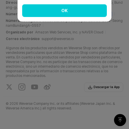
Dirección
C, 6F, PangyoTech-one Tower, 131, Bundangnaegok-ro, Bund
ang-gu, Seongnam-si, Gyeonggi-do, República de Corea
OK
Número de registro comercial
716-87-01158
Info del negocio
Número de registro comercial de pedidos por correo
2022-Seong
namBundangA-0557
Organizado por
Amazon Web Services, Inc. y NAVER Cloud
Correo electrónico
support@weverse.io
Algunos de los productos vendidos en Weverse Shop son ofrecidos por
vendedores particulares que utilizan Weverse Shop como plataforma de
venta. En cuanto a los productos vendidos por vendedores particulares,
Weverse Company Inc. no es partícipe de las transacciones de comercio
electrónico, sino un intermediario de comercio electrónico, que no se
responsabiliza por la información o transacciones relativas a los
productos mencionados.
Descargar la App
©
2026 Weverse Company Inc. or its affiliates (Weverse Japan Inc. &
Weverse America Inc.) all rights reserved.