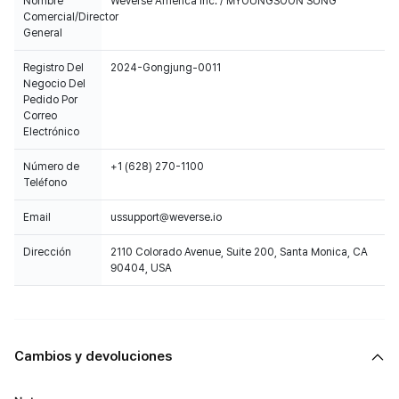
Nombre
Weverse America Inc. / MYOUNGSOON SUNG
Comercial/Director
General
Registro Del
2024-Gongjung-0011
Negocio Del
Pedido Por
Correo
Electrónico
Número de
+1 (628) 270-1100
Teléfono
Email
ussupport@weverse.io
Dirección
2110 Colorado Avenue, Suite 200, Santa Monica, CA
90404, USA
Cambios y devoluciones