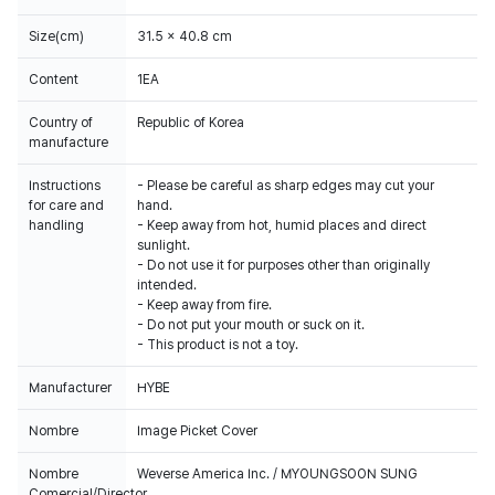
Size(cm)
31.5 x 40.8 cm
Content
1EA
Country of
Republic of Korea
manufacture
Instructions
- Please be careful as sharp edges may cut your
for care and
hand.
handling
- Keep away from hot, humid places and direct
sunlight.
- Do not use it for purposes other than originally
intended.
- Keep away from fire.
- Do not put your mouth or suck on it.
- This product is not a toy.
Manufacturer
HYBE
Nombre
Image Picket Cover
Nombre
Weverse America Inc. / MYOUNGSOON SUNG
Comercial/Director