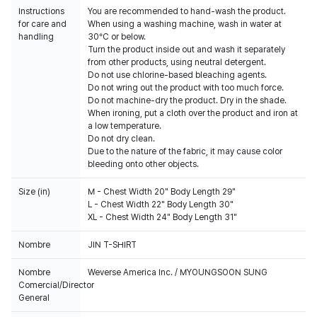
Instructions
You are recommended to hand-wash the product.
for care and
When using a washing machine, wash in water at
handling
30°C or below.
Turn the product inside out and wash it separately
from other products, using neutral detergent.
Do not use chlorine-based bleaching agents.
Do not wring out the product with too much force.
Do not machine-dry the product. Dry in the shade.
When ironing, put a cloth over the product and iron at
a low temperature.
Do not dry clean.
Due to the nature of the fabric, it may cause color
bleeding onto other objects.
Size (in)
M - Chest Width 20" Body Length 29"
L - Chest Width 22" Body Length 30"
XL - Chest Width 24" Body Length 31"
Nombre
JIN T-SHIRT
Nombre
Weverse America Inc. / MYOUNGSOON SUNG
Comercial/Director
General