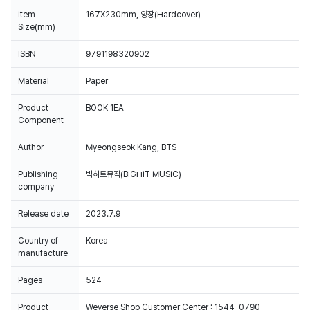
Item
167X230mm, 양장(Hardcover)
Size(mm)
ISBN
9791198320902
Material
Paper
Product
BOOK 1EA
Component
Author
Myeongseok Kang, BTS
Publishing
빅히트뮤직(BIGHIT MUSIC)
company
Release date
2023.7.9
Country of
Korea
manufacture
Pages
524
Product
Weverse Shop Customer Center : 1544-0790