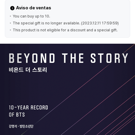
Aviso de ventas
You can buy up to 10.
The special gift is no longer available. (2023.12.11 17:59:59)
This product is not eligible for a discount and a special gift.