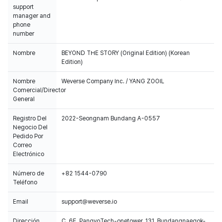
support
manager and
phone
number
Nombre
BEYOND THE STORY (Original Edition) (Korean
Edition)
Nombre
Weverse Company Inc. / YANG ZOOIL
Comercial/Director
General
Registro Del
2022-Seongnam Bundang A-0557
Negocio Del
Pedido Por
Correo
Electrónico
Número de
+82 1544-0790
Teléfono
Email
support@weverse.io
Dirección
C, 6F, PangyoTech-onetower, 131, Bundangnaegok-