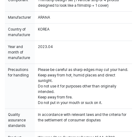
Componant
1 filmstrip design set (1 vertical strip of 4 photos
designed to look like a filmstrip + 1 cover)
Manufacturer
ARANA
Country of
KOREA
manufacture
Year and
2023.04
month of
manufacture
Precautions
Please be careful as sharp edges may cut your hand.
for handling
Keep away from hot, humid places and direct
sunlight.
Do not use it for purposes other than originally
intended.
Keep away from fire.
Do not put in your mouth or suck on it.
Quality
In accordance with relevant laws and the criteria for
assurance
the settlement of consumer disputes
standards