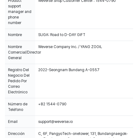
Product
Weverse Shop Customer Center : 1544-0790
support
manager and
phone
number
Nombre
SUGA: Road to D-DAY GIFT
Nombre
Weverse Company Inc. / YANG ZOOIL
Comercial/Director
General
Registro Del
2022-Seongnam Bundang A-0557
Negocio Del
Pedido Por
Correo
Electrónico
Número de
+82 1544-0790
Teléfono
Email
support@weverse.io
Dirección
C, 6F, PangyoTech-onetower, 131, Bundangnaegok-