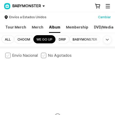
BABYMONSTER
Envíos a Estados Unidos
Cambiar
Tour Merch
Merch
Album
Membership
DVD/Media
Mo
ALL
CHOOM
WE GO UP
DRIP
BABYMONS7ER
Envío Nacional
No Agotados