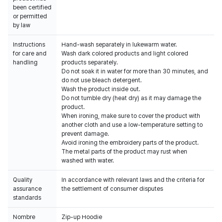
been certified
or permitted
by law
Instructions
Hand-wash separately in lukewarm water.
for care and
Wash dark colored products and light colored
handling
products separately.
Do not soak it in water for more than 30 minutes, and
do not use bleach detergent.
Wash the product inside out.
Do not tumble dry (heat dry) as it may damage the
product.
When ironing, make sure to cover the product with
another cloth and use a low-temperature setting to
prevent damage.
Avoid ironing the embroidery parts of the product.
The metal parts of the product may rust when
washed with water.
Quality
In accordance with relevant laws and the criteria for
assurance
the settlement of consumer disputes
standards
Nombre
Zip-up Hoodie