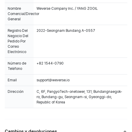
Nombre
Weverse Company Inc. / YANG ZOOIL
Comercial/Director
General
Registro Del
2022-Seongnam Bundang A-0557
Negocio Del
Pedido Por
Correo
Electrónico
Número de
+82 1544-0790
Teléfono
Email
support@weverse.io
Dirección
C, 6F, PangyoTech-onetower, 131, Bundangnaegok-
ro, Bundang-gu, Seongnam-si, Gyeonggi-do,
Republic of Korea
Cambios y devoluciones