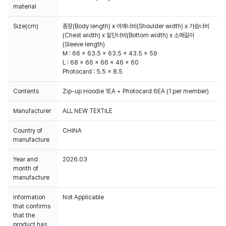
material
Size(cm)
총장(Body length) x 어깨너비(Shoulder width) x 가슴너비
(Chest width) x 밑단너비(Bottom width) x 소매길이
(Sleeve length)
M : 66 x 63.5 x 63.5 x 43.5 x 59
L : 68 x 66 x 66 x 46 x 60
Photocard : 5.5 x 8.5
Contents
Zip-up Hoodie 1EA + Photocard 6EA (1 per member)
Manufacturer
ALL NEW TEXTILE
Country of
CHINA
manufacture
Year and
2026.03
month of
manufacture
Information
Not Applicable
that confirms
that the
product has