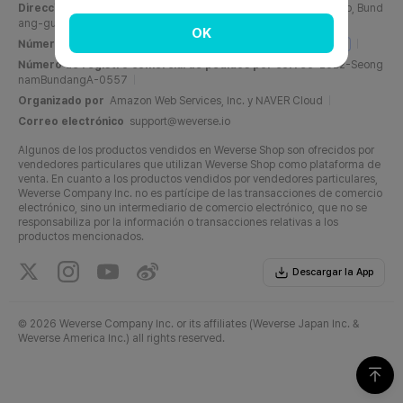
Dirección
C, 6F, PangyoTech-one Tower, 131, Bundangnaegok-ro, Bund
ang-gu, Seongnam-si, Gyeonggi-do, República de Corea
OK
Número de registro comercial
716-87-01158
Info del negocio
Número de registro comercial de pedidos por correo
2022-Seong
namBundangA-0557
Organizado por
Amazon Web Services, Inc. y NAVER Cloud
Correo electrónico
support@weverse.io
Algunos de los productos vendidos en Weverse Shop son ofrecidos por
vendedores particulares que utilizan Weverse Shop como plataforma de
venta. En cuanto a los productos vendidos por vendedores particulares,
Weverse Company Inc. no es partícipe de las transacciones de comercio
electrónico, sino un intermediario de comercio electrónico, que no se
responsabiliza por la información o transacciones relativas a los
productos mencionados.
Descargar la App
©
2026 Weverse Company Inc. or its affiliates (Weverse Japan Inc. &
Weverse America Inc.) all rights reserved.