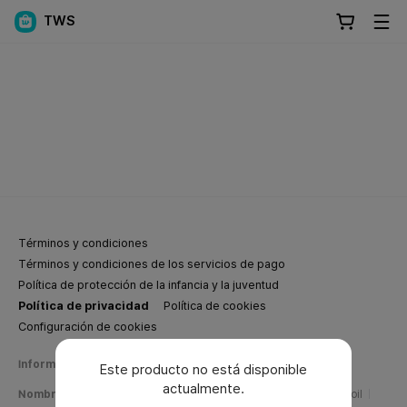
TWS
Términos y condiciones
Términos y condiciones de los servicios de pago
Política de protección de la infancia y la juventud
Política de privacidad
Política de cookies
Configuración de cookies
Información de negocios de Weverse Company
Este producto no está disponible
actualmente.
Nombre de la empresa
Weverse Company Inc.
CEO
Yang Zooil