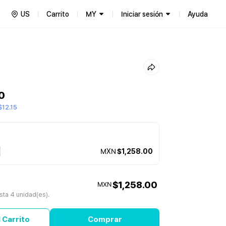
US
Carrito
MY
Iniciar sesión
Ayuda
0
12.15
MXN
$1,258.00
$1,258.00
MXN
ta 4 unidad(es).
 Carrito
Comprar