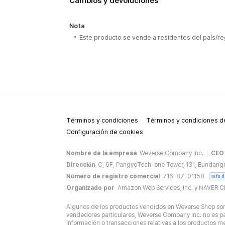
Cambios y devoluciones
Nota
Este producto se vende a residentes del país/re
Términos y condiciones
Términos y condiciones de
Configuración de cookies
Nombre de la empresa
Weverse Company Inc.
CEO
Dirección
C, 6F, PangyoTech-one Tower, 131, Bundang
Número de registro comercial
716-87-01158
Info 
Organizado por
Amazon Web Services, Inc. y NAVER C
Algunos de los productos vendidos en Weverse Shop son 
vendedores particulares, Weverse Company Inc. no es par
información o transacciones relativas a los productos 