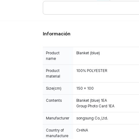
Información
Product
Blanket (blue)
name
Product
100% POLYESTER
material
Size(cm)
150 x 100
Contents
Blanket (blue) 1EA
Group Photo Card 1EA
Manufacturer
songsung Co.,Ltd.
Country of
CHINA
manufacture