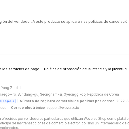
gión del vendedor. A este producto se aplicarán las políticas de cancelaci
 los servicios de pago
Política de protección de la infancia y la juventud
Yang Zooil
naegok-ro, Bundang-gu, Seongnam-si, Gyeonggi-do, República de Corea
Número de registro comercial de pedidos por correo
2022-
del negocio
loud
Correo electrónico
support@weverse.io
ofrecidos por vendedores particulares que utilizan Weverse Shop como platafo
tícipe de las transacciones de comercio electrónico, sino un intermediario de c
mencionados.