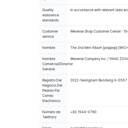
Quality
In accordance with relevant laws and
assurance
standards
Customer
Weverse Shop Customer Center : 1
service
Nombre
The 2nd Mini Album [poppop] (WICH
Nombre
Weverse Company Inc. / YANG ZOOI
Comercial/Director
General
Registro Del
2022-Seongnam Bundang A-0557
Negocio Del
Pedido Por
Correo
Electrónico
100% of the album sales on Weverse Shopwill count 
Número de
+82 1544-0790
Teléfono