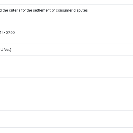
 the criteria for the settlement of consumer disputes
544-0790
U Ver.)
L
for Hanteo Chart and Circle Chart.