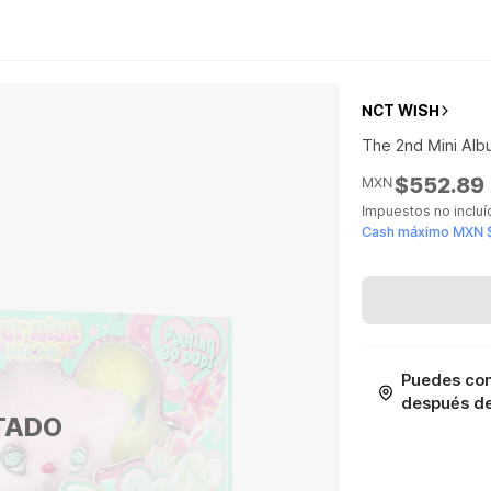
NCT WISH
The 2nd Mini Al
$552.89
MXN
Impuestos no inclu
Cash máximo MXN 
Puedes con
después de 
TADO