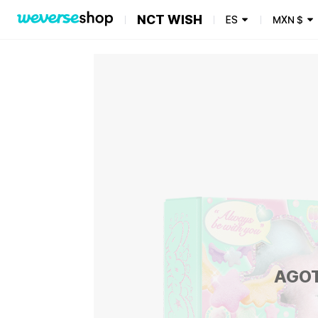
NCT WISH
ES
MXN
$
AGO