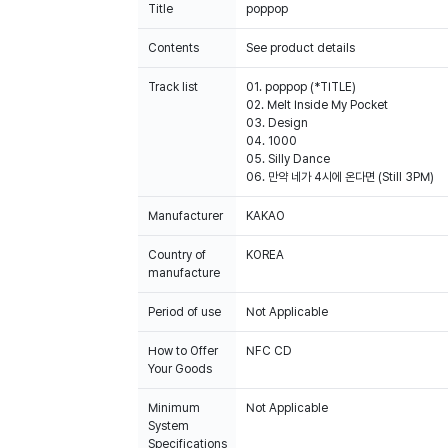
Title
poppop
Contents
See product details
Track list
01. poppop (*TITLE)
02. Melt Inside My Pocket
03. Design
04. 1000
05. Silly Dance
06. 만약 네가 4시에 온다면 (Still 3PM)
Manufacturer
KAKAO
Country of
KOREA
manufacture
Period of use
Not Applicable
How to Offer
NFC CD
Your Goods
Minimum
Not Applicable
System
Specifications