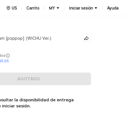
US
Carrito
MY
Iniciar sesión
Ayuda
bum [poppop] (WICHU Ver.)
ídos
$5.55
AGOTADO
sultar la disponibilidad de entrega
iniciar sesión.