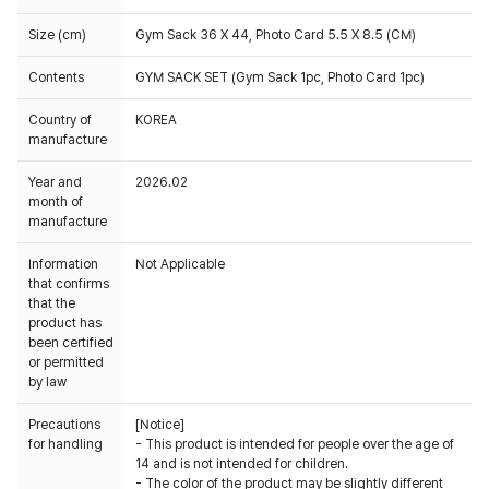
Size (cm)
Gym Sack 36 X 44, Photo Card 5.5 X 8.5 (CM)
Contents
GYM SACK SET (Gym Sack 1pc, Photo Card 1pc)
Country of
KOREA
manufacture
Year and
2026.02
month of
manufacture
Information
Not Applicable
that confirms
that the
product has
been certified
or permitted
by law
Precautions
[Notice]
for handling
- This product is intended for people over the age of
14 and is not intended for children.
- The color of the product may be slightly different