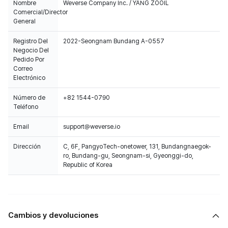
Nombre
Weverse Company Inc. / YANG ZOOIL
Comercial/Director
General
Registro Del
2022-Seongnam Bundang A-0557
Negocio Del
Pedido Por
Correo
Electrónico
Número de
+82 1544-0790
Teléfono
Email
support@weverse.io
Dirección
C, 6F, PangyoTech-onetower, 131, Bundangnaegok-
ro, Bundang-gu, Seongnam-si, Gyeonggi-do,
Republic of Korea
Cambios y devoluciones