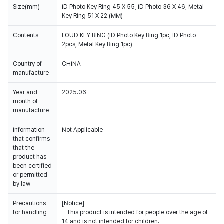
Size(mm)
ID Photo Key Ring 45 X 55, ID Photo 36 X 46, Metal
Key Ring 51 X 22 (MM)
Contents
LOUD KEY RING (ID Photo Key Ring 1pc, ID Photo
2pcs, Metal Key Ring 1pc)
Country of
CHINA
manufacture
Year and
2025.06
month of
manufacture
Information
Not Applicable
that confirms
that the
product has
been certified
or permitted
by law
Precautions
[Notice]
for handling
- This product is intended for people over the age of
14 and is not intended for children.