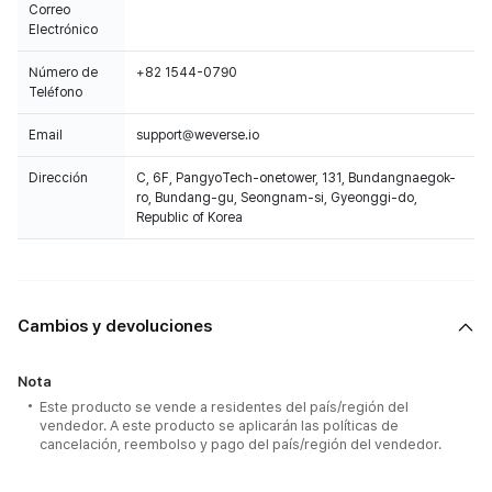
Correo
Electrónico
Número de
+82 1544-0790
Teléfono
Email
support@weverse.io
Dirección
C, 6F, PangyoTech-onetower, 131, Bundangnaegok-
ro, Bundang-gu, Seongnam-si, Gyeonggi-do,
Republic of Korea
Cambios y devoluciones
Nota
Este producto se vende a residentes del país/región del
vendedor. A este producto se aplicarán las políticas de
cancelación, reembolso y pago del país/región del vendedor.