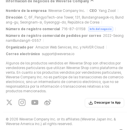
Información de negocios de Weverse Company
Nombre de la empresa
Weverse Company Inc.
CEO
Yang Zooil
Dirección
C, 6F, PangyoTech-one Tower, 131, Bundangnaegok-ro, Bund
ang-gu, Seongnam-si, Gyeonggi-do, República de Corea
Número de registro comercial
716-87-01158
Info del negocio
Número de registro comercial de pedidos por correo
2022-Seong
namBundangA-0557
Organizado por
Amazon Web Services, Inc. y NAVER Cloud
Correo electrónico
support@weverse.io
Algunos de los productos vendidos en Weverse Shop son ofrecidos por
vendedores particulares que utilizan Weverse Shop como plataforma de
venta. En cuanto a los productos vendidos por vendedores particulares,
Weverse Company Inc. no es partícipe de las transacciones de comercio
electrónico, sino un intermediario de comercio electrónico, que no se
responsabiliza por la información o transacciones relativas a los
productos mencionados.
Descargar la App
©
2026 Weverse Company Inc. or its affiliates (Weverse Japan Inc. &
Weverse America Inc.) all rights reserved.