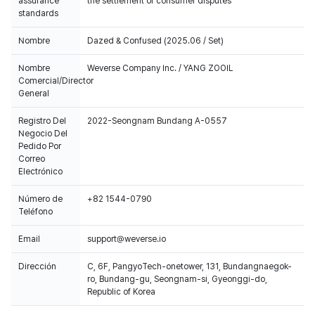
assurance
the settlement of consumer disputes
standards
Nombre
Dazed & Confused (2025.06 / Set)
Nombre
Weverse Company Inc. / YANG ZOOIL
Comercial/Director
General
Registro Del
2022-Seongnam Bundang A-0557
Negocio Del
Pedido Por
Correo
Electrónico
Número de
+82 1544-0790
Teléfono
Email
support@weverse.io
Dirección
C, 6F, PangyoTech-onetower, 131, Bundangnaegok-
ro, Bundang-gu, Seongnam-si, Gyeonggi-do,
Republic of Korea