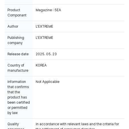
Product
Magazine : 5EA
Componant
Author
L'EXTREME
Publishing
L'EXTREME
company
Release date
2025. 05. 23
Country of
KOREA
manufacture
Information
Not Applicable
that confirms
that the
product has
been certified
or permitted
by law
Quality
In accordance with relevant laws and the criteria for