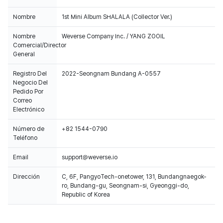
Nombre
1st Mini Album SHALALA (Collector Ver.)
Nombre
Weverse Company Inc. / YANG ZOOIL
Comercial/Director
General
Registro Del
2022-Seongnam Bundang A-0557
Negocio Del
Pedido Por
Correo
Electrónico
Número de
+82 1544-0790
Teléfono
Email
support@weverse.io
Dirección
C, 6F, PangyoTech-onetower, 131, Bundangnaegok-
ro, Bundang-gu, Seongnam-si, Gyeonggi-do,
Republic of Korea