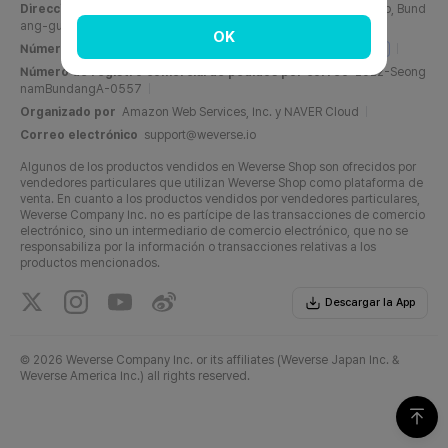
Dirección
C, 6F, PangyoTech-one Tower, 131, Bundangnaegok-ro, Bund
ang-gu, Seongnam-si, Gyeonggi-do, República de Corea
OK
Número de registro comercial
716-87-01158
Info del negocio
Número de registro comercial de pedidos por correo
2022-Seong
namBundangA-0557
Organizado por
Amazon Web Services, Inc. y NAVER Cloud
Correo electrónico
support@weverse.io
Algunos de los productos vendidos en Weverse Shop son ofrecidos por
vendedores particulares que utilizan Weverse Shop como plataforma de
venta. En cuanto a los productos vendidos por vendedores particulares,
Weverse Company Inc. no es partícipe de las transacciones de comercio
electrónico, sino un intermediario de comercio electrónico, que no se
responsabiliza por la información o transacciones relativas a los
productos mencionados.
Descargar la App
©
2026 Weverse Company Inc. or its affiliates (Weverse Japan Inc. &
Weverse America Inc.) all rights reserved.