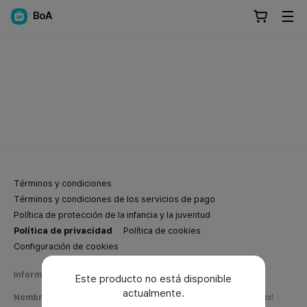
BoA
Términos y condiciones
Términos y condiciones de los servicios de pago
Política de protección de la infancia y la juventud
Política de privacidad
Política de cookies
Configuración de cookies
Información de negocios de Weverse Company
Este producto no está disponible
actualmente.
Nombre de la empresa
Weverse Company Inc.
CEO
Yang Zooil