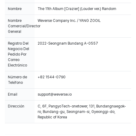
Nombre
The 11th Album [Crazier] (Louder ver.) Random
Nombre
Weverse Company Inc. / YANG ZOOIL
Comercial/Director
General
Registro Del
2022-Seongnam Bundang A-0557
Negocio Del
Pedido Por
Correo
Electrónico
Número de
+82 1544-0790
Teléfono
Email
support@weverse.io
Dirección
C, 6F, PangyoTech-onetower, 131, Bundangnaegok-
ro, Bundang-gu, Seongnam-si, Gyeonggi-do,
Republic of Korea