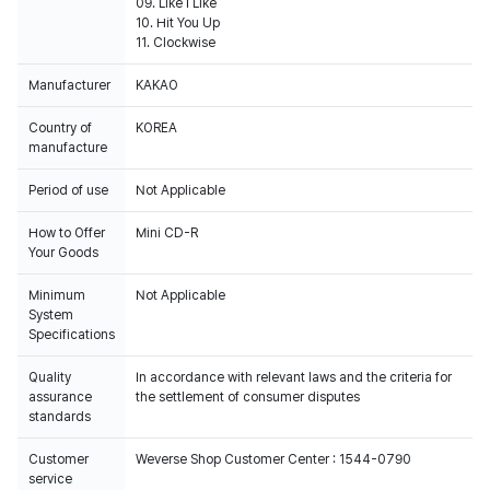
09. Like I Like
10. Hit You Up
11. Clockwise
Manufacturer
KAKAO
Country of
KOREA
manufacture
Period of use
Not Applicable
How to Offer
Mini CD-R
Your Goods
Minimum
Not Applicable
System
Specifications
Quality
In accordance with relevant laws and the criteria for
assurance
the settlement of consumer disputes
standards
Customer
Weverse Shop Customer Center : 1544-0790
service