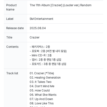
Product
The 11th Album [Crazier] (Louder ver.) Random
Name
Label
SM Entertainment
Release date
2025.08.04
Title
Contents
- 패키지박스 : 2종
- 포토북 : 2종 (버전 별 내지 동일)
- Mini CD-R : 2종
- 엽서 : 2종 중 랜덤 1종 삽입
- 포토카드 : 3종 중 랜덤 1종 삽입
Track list
01. Crazier (*Title)
02. Healing Generation
03. It Takes Two
04. Don’t Mind Me
05. How Could
06. What She Wants
07. Up And Down
08. Love Like This