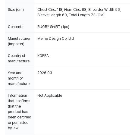
Size (cm)
Chest Circ. 118, Hem Circ. 98, Shoulder Width 56,
Sleeve Length 60, Total Length 73 (CM)
Contents
RUGBY SHIRT (1pc)
Manufacturer
Meme Design Co,.Ltd
(Importer)
Country of
KOREA
manufacture
Year and
2026.03
month of
manufacture
Information
Not Applicable
that confirms
that the
product has
been certified
or permitted
by law