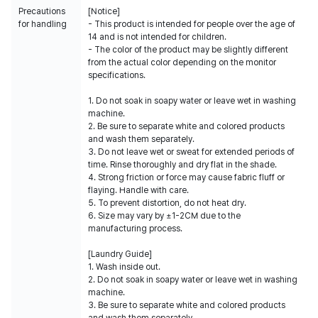
Precautions
[Notice]
for handling
- This product is intended for people over the age of
14 and is not intended for children.
- The color of the product may be slightly different
from the actual color depending on the monitor
specifications.
1. Do not soak in soapy water or leave wet in washing
machine.
2. Be sure to separate white and colored products
and wash them separately.
3. Do not leave wet or sweat for extended periods of
time. Rinse thoroughly and dry flat in the shade.
4. Strong friction or force may cause fabric fluff or
flaying. Handle with care.
5. To prevent distortion, do not heat dry.
6. Size may vary by ±1-2CM due to the
manufacturing process.
[Laundry Guide]
1. Wash inside out.
2. Do not soak in soapy water or leave wet in washing
machine.
3. Be sure to separate white and colored products