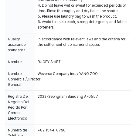
and wash them separately.
4. Do not leave wet or sweat for extended periods of
time. Rinse thoroughly and dry flat in the shade.
5. Please use laundry bag to wash the product.
6. Avoid to use bleach, strong detergents, and fabric
softeners.
Quality
In accordance with relevant laws and the criteria for
assurance
the settlement of consumer disputes
standards
Nombre
RUGBY SHIRT
Nombre
Weverse Company Inc. / YANG ZOOIL
Comercial/Director
General
Registro Del
2022-Seongnam Bundang A-0557
Negocio Del
Pedido Por
Correo
Electrónico
Número de
+82 1544-0790
Teléfono